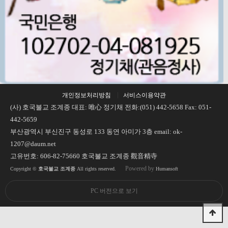
개인정보처리방침
서비스이용약관
(사) 호국불교 조계종 대표: 唯心 정기채 전화:(051) 442-5658 Fax: 051-
442-5659
부산광역시 부신진구 동성로 133 동연 아미가 3층 email: ok-
1207@daum.net
고유번호: 606-82-75660 호국불교 조계종 觀音精寺
Powered by
Copyright ©
호국불교 조계종
All rights reserved.
Humansoft
PC 버전으로 보기