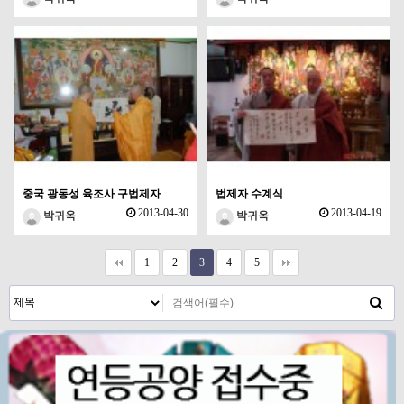
중국 광동성 육조사 구법제자
법제자 수계식
2013-04-30
2013-04-19
박귀옥
박귀옥
1
2
3
4
5