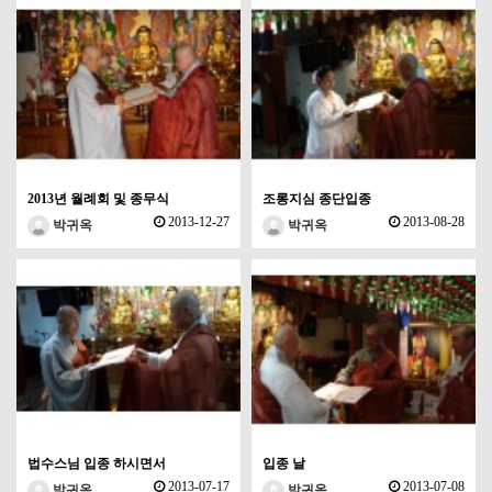
2013년 월례회 및 종무식
조롱지심 종단입종
2013-12-27
2013-08-28
박귀옥
박귀옥
법수스님 입종 하시면서
입종 날
2013-07-17
2013-07-08
박귀옥
박귀옥