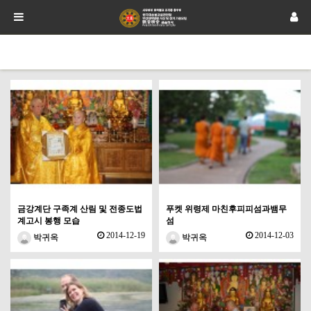
금강계단 구족계 산림 및 전종도법
푸켓 위령제 마친후피피섬과뱀무
계고시 봉행 모습
섬
2014-12-19
2014-12-03
박귀옥
박귀옥