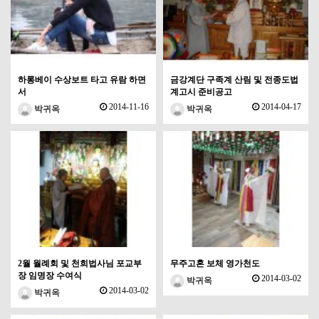
하롱베이 수상보트 타고 유람 하면
금강계단 구족계 산림 및 전종도법
서
계고시 준비공고
2014-11-16
2014-04-17
박귀옥
박귀옥
2월 월례회 및 천희법사님 포교부
무주고혼 보체 영가천도
장 임명장 수여식
2014-03-02
박귀옥
2014-03-02
박귀옥